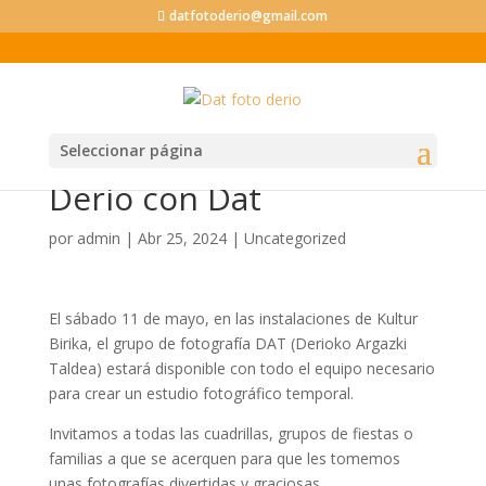
datfotoderio@gmail.com
Seleccionar página
Fiestas de San Isidro de
Derio con Dat
por
admin
|
Abr 25, 2024
|
Uncategorized
El sábado 11 de mayo, en las instalaciones de Kultur
Birika, el grupo de fotografía DAT (Derioko Argazki
Taldea) estará disponible con todo el equipo necesario
para crear un estudio fotográfico temporal.
Invitamos a todas las cuadrillas, grupos de fiestas o
familias a que se acerquen para que les tomemos
unas fotografías divertidas y graciosas.