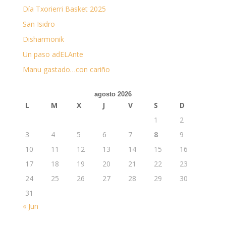
Día Txorierri Basket 2025
San Isidro
Disharmonik
Un paso adELAnte
Manu gastado…con cariño
agosto 2026
L
M
X
J
V
S
D
1
2
3
4
5
6
7
8
9
10
11
12
13
14
15
16
17
18
19
20
21
22
23
24
25
26
27
28
29
30
31
« Jun